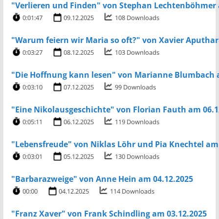
"Verlieren und Finden" von Stephan Lechtenböhmer 
0:01:47
09.12.2025
108 Downloads
"Warum feiern wir Maria so oft?" von Xavier Aputhar
0:03:27
08.12.2025
103 Downloads
"Die Hoffnung kann lesen" von Marianne Blumbach 
0:03:10
07.12.2025
99 Downloads
"Eine Nikolausgeschichte" von Florian Fauth am 06.1
0:05:11
06.12.2025
119 Downloads
"Lebensfreude" von Niklas Löhr und Pia Knechtel am
0:03:01
05.12.2025
130 Downloads
"Barbarazweige" von Anne Hein am 04.12.2025
00:00
04.12.2025
114 Downloads
"Franz Xaver" von Frank Schindling am 03.12.2025