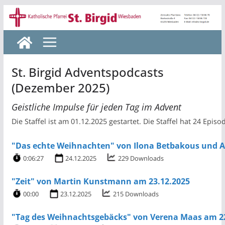
Zum
Inhalt
springen
St. Birgid Adventspodcasts
(Dezember 2025)
Geistliche Impulse für jeden Tag im Advent
Die Staffel ist am 01.12.2025 gestartet. Die Staffel hat 24 Episo
"Das echte Weihnachten" von Ilona Betbakous und A
0:06:27
24.12.2025
229 Downloads
"Zeit" von Martin Kunstmann am 23.12.2025
00:00
23.12.2025
215 Downloads
"Tag des Weihnachtsgebäcks" von Verena Maas am 2