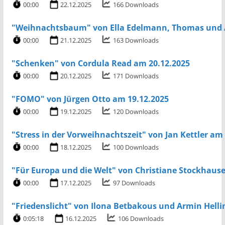
00:00
22.12.2025
166 Downloads
"Weihnachtsbaum" von Ella Edelmann, Thomas und A
00:00
21.12.2025
163 Downloads
"Schenken" von Cordula Read am 20.12.2025
00:00
20.12.2025
171 Downloads
"FOMO" von Jürgen Otto am 19.12.2025
00:00
19.12.2025
120 Downloads
"Stress in der Vorweihnachtszeit" von Jan Kettler am
00:00
18.12.2025
100 Downloads
"Für Europa und die Welt" von Christiane Stockhaus
00:00
17.12.2025
97 Downloads
"Friedenslicht" von Ilona Betbakous und Armin Helli
0:05:18
16.12.2025
106 Downloads