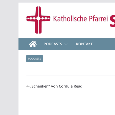
Zum
Inhalt
springen
PODCASTS
KONTAKT
PODCASTS
„Schenken“ von Cordula Read