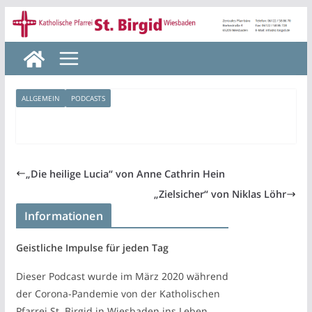
Zum
Inhalt
springen
ALLGEMEIN
PODCASTS
„Die heilige Lucia“ von Anne Cathrin Hein
„Zielsicher“ von Niklas Löhr
Informationen
Geistliche Impulse für jeden Tag
Dieser Podcast wurde im März 2020 während
der Corona-Pandemie von der Katholischen
Pfarrei St. Birgid in Wiesbaden ins Leben